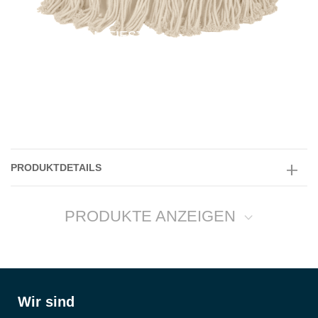
DOTCOM FIESTA
PRODUKTDETAILS
PRODUKTE ANZEIGEN
Alle anzeigen
-
BEANBAGS
BIGBAGS
Wir sind
BEBOP SCUBA®
BIGFOOT