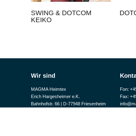
SWING & DOTCOM
DOT
KEIKO
Wir sind
Konta
MAGMA Heimtex
Fon: +4
Erich Hargesheimer e.K.
Fax: +4
Bahnhofstr. 66 | D-77948 Friesenheim
info@m