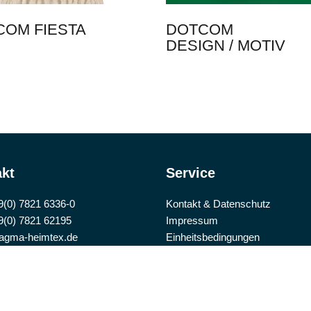
COM FIESTA
DOTCOM
DESIGN / MOTIV
kt
Service
9(0) 7821 6336-0
Kontakt & Datenschutz
9(0) 7821 62195
Impressum
agma-heimtex.de
Einheitsbedingungen